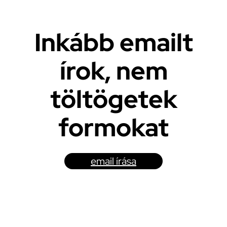
Inkább emailt
írok, nem
töltögetek
formokat
email írása