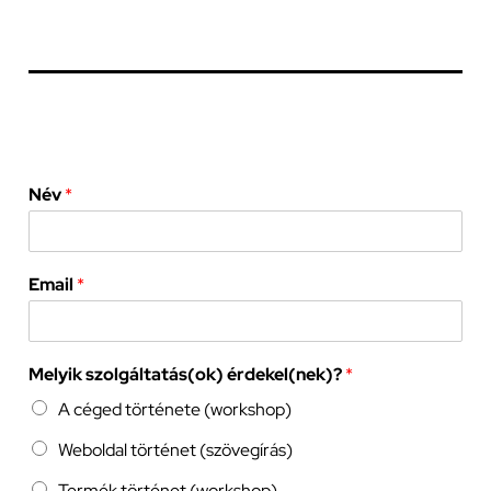
Név
*
Email
*
Melyik szolgáltatás(ok) érdekel(nek)?
*
A céged története (workshop)
Weboldal történet (szövegírás)
Termék történet (workshop)