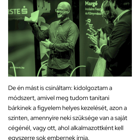
De én mást is csináltam: kidolgoztam a
módszert, amivel meg tudom tanítani
bárkinek a figyelem helyes kezelését, azon a
szinten, amennyire neki szüksége van a saját
cégénél, vagy ott, ahol alkalmazottként kell
egyszerre sok embernek írnia.