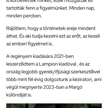
is körbevettek minket, ezek mozgattak és
tartották fenn a figyelmünket. Minden nap,
minden percben.
Rájöttem, hogy a történetek ereje mindent
áthat. És aki tudja kezelni ezt az erőt, az kezeli
az emberi figyelmet is.
A regényem kiadására 2021-ben
leszerződtem a Lampion kiadóval , és az
ország legjobb gyerek/ifjúsági szerkesztőivel
több mint fél évig dolgoztunk a kéziraton, ami
végül megnyerte 2023-ban a Margó
különdíját is.