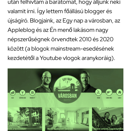
után felhívtam a barátomat, hogy álljunk neki
valamit írni. Így lettem főállású blogger és
újságíró. Blogjaink, az Egy nap a városban, az
Appleblog és az Én menő lakásom nagy
népszerűségnek örvendtek 2010 és 2020
között (a blogok mainstream-esedésének
kezdetétől a Youtube vlogok aranykoráig).