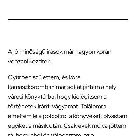
A jó minőségű írások már nagyon korán
vonzani kezdtek.
Győrben születtem, és kora
kamaszkoromban már sokat jártam a helyi
városi könyvtárba, hogy kielégítsem a
történetek iránti vágyamat. Találomra
emeltem le a polcokról a könyveket, olvastam
egyiket a másik után. Csak évek múlva jöttem
rá, hogy ahol én válogattam, az a